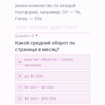
укажи количество по каждой
платформе, например: OF — 11к,
Fansly — 35к
Question 6
*
Какой средний оборот по
странице в месяц?
еще нет оборота / только
A
начинаю
до $1 000
B
$1 000 – $5 000
C
$5 000 – $15 000
D